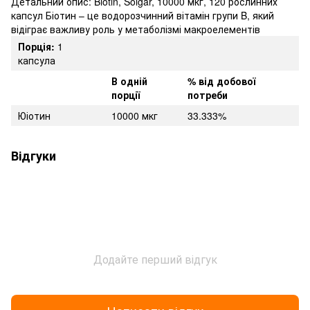
Детальний опис: Biotin, Solgar, 10000 мкг, 120 рослинних
капсул Біотин – це водорозчинний вітамін групи B, який
відіграє важливу роль у метаболізмі макроелементів
Порція:
1
капсула
В одній
% від добової
порції
потреби
Юіотин
10000 мкг
33.333%
Відгуки
Додайте перший відгук