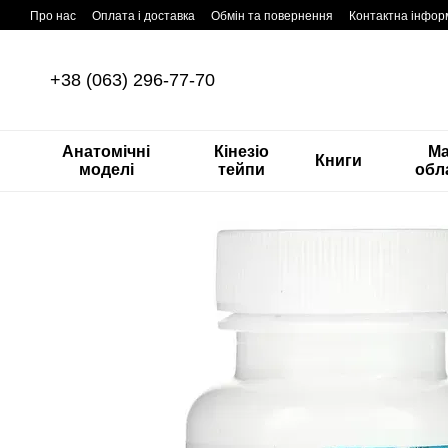
Перейти до основного контенту
Про нас
Оплата і доставка
Обмін та повернення
Контактна інфор
+38 (063) 296-77-70
Анатомічні
Кінезіо
М
Книги
моделі
тейпи
обл