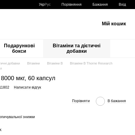
Порівняння
Укр
Рус
Бажання
Вхід
Мій кошик
Подарункові
Вітаміни та дієтичні
бокси
добавки
єтичні добавки
Вітаміни
Вітаміни В
Вітаміни В Thorne Research
ул
, 8000 мкг, 60 капсул
11802
Написати відгук
Порівняти
В бажання
опичувальної знижки
к