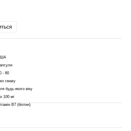
иться
США
апсули
0 - 80
ез смаку
ля будь-якого віку
о 100 мг
ітамін B7 (біотин)