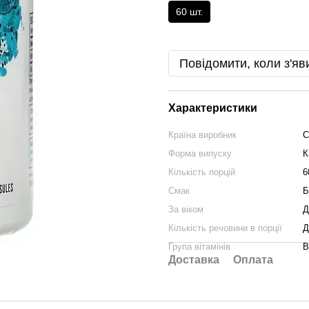
60 шт.
Повідомити, коли з'яв
Характеристики
Країна виробник
Форма випуску
К
Кількість порцій
6
Смак
Б
За віком
Д
Кількість речовини в порції
Д
Група вітамінів
В
Доставка
Оплата