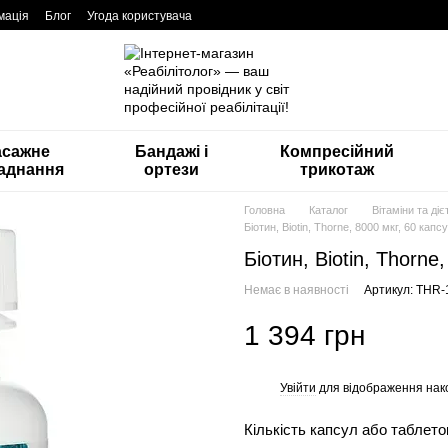
мація
Блог
Угода користувача
асажне
Бандажі і
Компресійний
аднання
ортези
трикотаж
Головна
Каталог
Вітаміни та ді
Біотин, Biotin, Thorne, 8000 мкг, 60 капс
Біотин, Biotin, Thorne
Немає в наявності
Артикул: THR-
1 394 грн
Увійти
для відображення нак
%
Кількість капсул або таблето