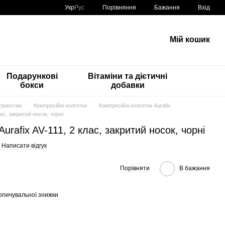
Порівняння
Укр
Рус
Бажання
Вхід
Мій кошик
Подарункові
Вітаміни та дієтичні
бокси
добавки
трикотаж
Компресійні колготки
Компресійні колготки Aurafix
лас, закритий носок, чорні
urafix AV-111, 2 клас, закритий носок, чорні
Написати відгук
Порівняти
В бажання
опичувальної знижки