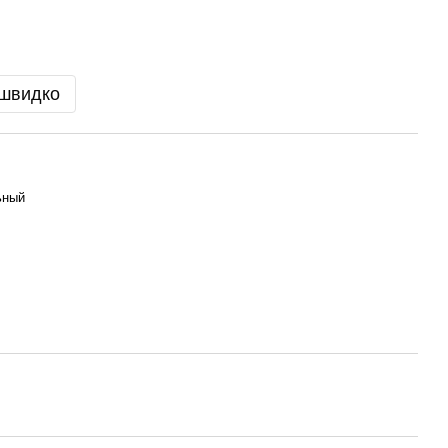
 швидко
ьный