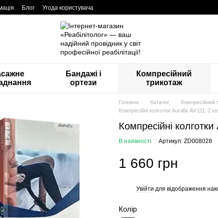
мація
Блог
Угода користувача
асажне
Бандажі і
Компресійний
аднання
ортези
трикотаж
Головна
Каталог
Компресійний 
Компресійні колготки Aurafix AV-111, 2 к
Компресійні колготки A
В наявності
Артикул: ZD008028
1 660 грн
Увійти
для відображення нак
%
Колір