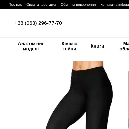
Перейти до основного контенту
Про нас
Оплата і доставка
Обмін та повернення
Контактна інфор
+38 (063) 296-77-70
Анатомічні
Кінезіо
М
Книги
моделі
тейпи
обл