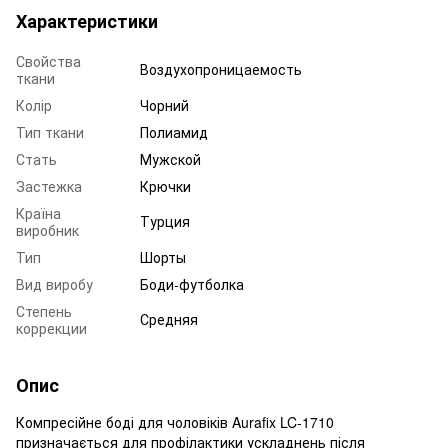
Характеристики
Свойства
Воздухопроницаемость
ткани
Колір
Чорний
Тип ткани
Полиамид
Стать
Мужской
Застежка
Крючки
Країна
Турция
виробник
Тип
Шорты
Вид виробу
Боди-футболка
Степень
Средняя
коррекции
Опис
Компресійне боді для чоловіків Aurafix LC-1710
призначається для профілактики ускладнень після