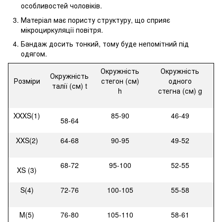
особливостей чоловіків.
Матеріал має пористу структуру, що сприяє
мікроциркуляції повітря.
Бандаж досить тонкий, тому буде непомітний під
одягом.
Окружність
Окружність
Окружність
Розміри
стегон (см)
одного
талії (см) t
h
стегна (см) g
XXXS(1)
85-90
46-49
58-64
XXS(2)
64-68
90-95
49-52
68-72
95-100
52-55
XS
(3)
S(4)
72-76
100-105
55-58
M(5)
76-80
105-110
58-61