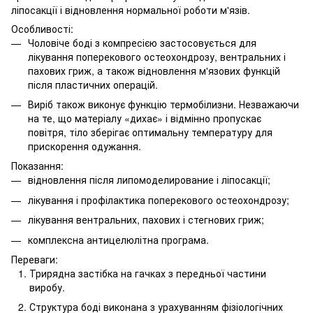
ліпосакції і відновлення нормальної роботи м'язів.
Особливості:
Чоловіче боді з компресією застосовується для
лікування поперекового остеохондрозу, вентральних і
пахових гриж, а також відновлення м'язових функцій
після пластичних операцій.
Виріб також виконує функцію термобілизни. Незважаючи
на те, що матеріалу «дихає» і відмінно пропускає
повітря, тіло зберігає оптимальну температуру для
прискорення одужання.
Показання:
відновлення після липомоделирование і ліпосакції;
лікування і профілактика поперекового остеохондрозу;
лікування вентральних, пахових і стегнових гриж;
комплексна антицелюлітна програма.
Переваги:
Трирядна застібка на гачках з передньої частини
виробу.
Структура боді виконана з урахуванням фізіологічних