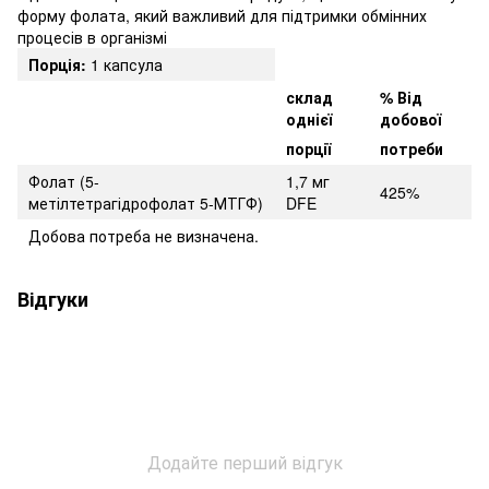
форму фолата, який важливий для підтримки обмінних
процесів в організмі
Порція:
1 капсула
склад
% Від
однієї
добової
порції
потреби
Фолат (5-
1,7 мг
425%
метілтетрагідрофолат 5-МТГФ)
DFE
Добова потреба не визначена.
Відгуки
Додайте перший відгук