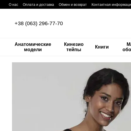
Перейти к основному контенту
О нас
Оплата и доставка
Обмен и возврат
Контактная информац
+38 (063) 296-77-70
Анатомические
Кинезио
М
Книги
модели
тейпы
об