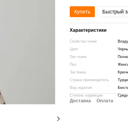
Купить
Быстрый з
Характеристики
Свойства ткани
Возду
Цвет
Черн
Тип ткани
Поли
Пол
Женс
Застежка
Крюч
Страна производитель
Турци
Вид изделия
Бюст
Степень коррекции
Сред
Доставка
Оплата