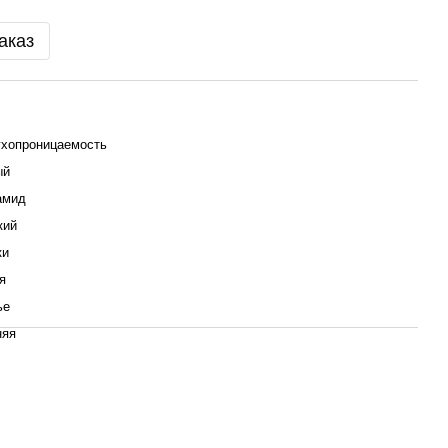
аказ
хопроницаемость
ый
амид
кий
ки
я
ье
няя