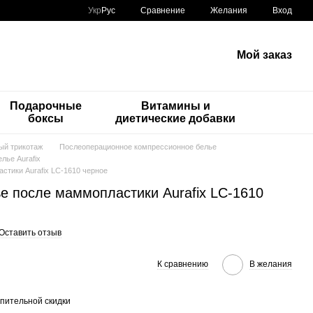
Сравнение
Укр
Рус
Желания
Вход
Мой заказ
Подарочные
Витамины и
боксы
диетические добавки
ый трикотаж
Послеоперационное компрессионное белье
лье Aurafix
стики Aurafix LC-1610 черное
е после маммопластики Aurafix LC-1610
Оставить отзыв
К сравнению
В желания
пительной скидки