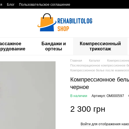
ия
Блог
Пользовательское соглашение
ассажное
Бандажи и
Компрессионный
орудование
ортезы
трикотаж
Главная
Каталог
Компрессионн
Послеоперационное компрессионное бе
Компрессионное белье после маммопла
Компрессионное бель
черное
В наличии
Артикул: ОМ000597
2 300 грн
Войти
для отображения нако
%