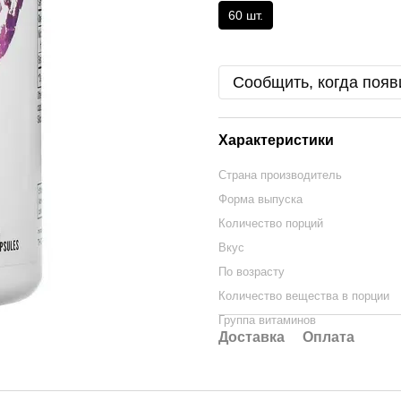
60 шт.
Сообщить, когда появ
Характеристики
Страна производитель
Форма выпуска
Количество порций
Вкус
По возрасту
Количество вещества в порции
Группа витаминов
Доставка
Оплата