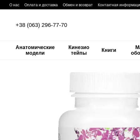
Перейти к основному контенту
О нас
Оплата и доставка
Обмен и возврат
Контактная информац
+38 (063) 296-77-70
Анатомические
Кинезио
М
Книги
модели
тейпы
об