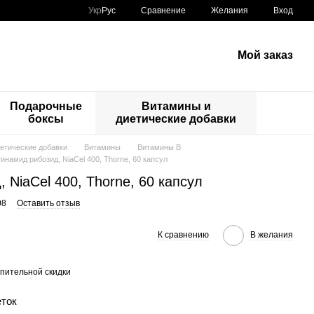
Сравнение
Укр
Рус
Желания
Вход
Мой заказ
Подарочные
Витамины и
боксы
диетические добавки
етические добавки
Витамины
Витамины В
инамид рибозид, NiaCel 400, Thorne, 60 капсул
 NiaCel 400, Thorne, 60 капсул
08
Оставить отзыв
К сравнению
В желания
пительной скидки
еток