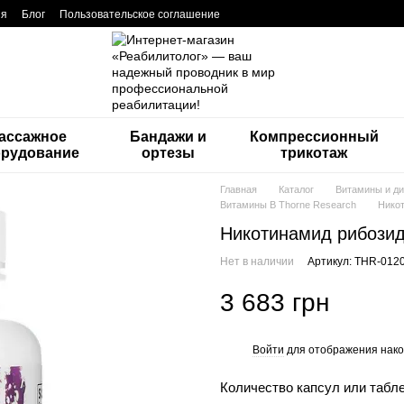
ия
Блог
Пользовательское соглашение
ассажное
Бандажи и
Компрессионный
орудование
ортезы
трикотаж
Главная
Каталог
Витамины и ди
Витамины В Thorne Research
Никот
Никотинамид рибозид,
Нет в наличии
Артикул: THR-012
3 683 грн
Войти
для отображения нако
%
Количество капсул или табл