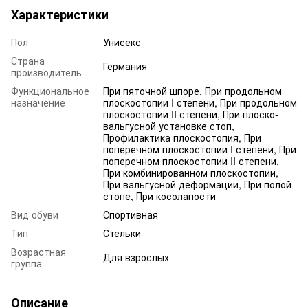
Характеристики
Пол
Унисекс
Страна
Германия
производитель
Функциональное
При пяточной шпоре, При продольном
назначение
плоскостопии I степени, При продольном
плоскостопии II степени, При плоско-
вальгусной установке стоп,
Профилактика плоскостопия, При
поперечном плоскостопии I степени, При
поперечном плоскостопии II степени,
При комбинированном плоскостопии,
При вальгусной деформации, При полой
стопе, При косолапости
Вид обуви
Спортивная
Тип
Стельки
Возрастная
Для взрослых
группа
Описание