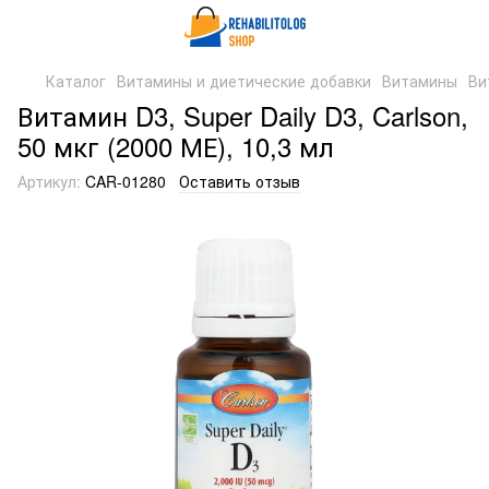
Каталог
Витамины и диетические добавки
Витамины
Ви
Витамин D3, Super Daily D3, Carlson,
50 мкг (2000 МЕ), 10,3 мл
Артикул:
CAR-01280
Оставить отзыв