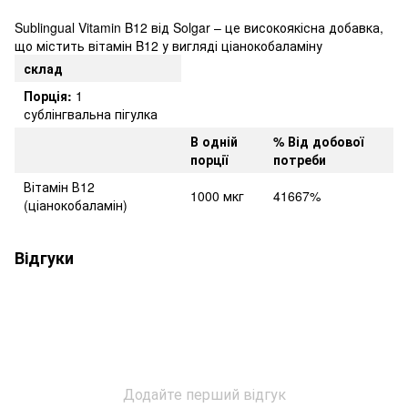
Sublingual Vitamin B12 від Solgar – це високоякісна добавка,
що містить вітамін B12 у вигляді ціанокобаламіну
склад
Порція:
1
сублінгвальна пігулка
В одній
% Від добової
порції
потреби
Вітамін В12
1000 мкг
41667%
(ціанокобаламін)
Відгуки
Додайте перший відгук