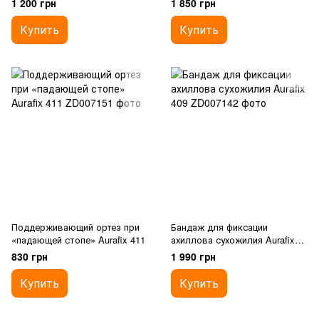
1 200 грн
1 850 грн
Купить
Купить
Поддерживающий ортез при
Бандаж для фиксации
«падающей стопе» Aurafix 411
ахиллова сухожилия Aurafix
409
830 грн
1 990 грн
Купить
Купить