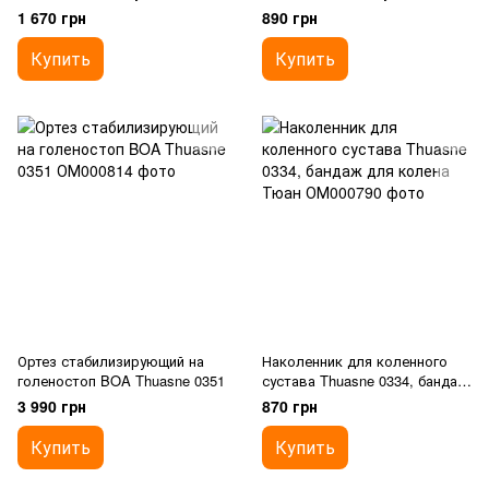
усиленный Thuasne Sport
Thuasne 0333
1 670 грн
890 грн
Reinforced 0353 спортивный
Купить
Купить
Ортез стабилизирующий на
Наколенник для коленного
голеностоп BOA Thuasne 0351
сустава Thuasne 0334, бандаж
для колена Тюан
3 990 грн
870 грн
Купить
Купить