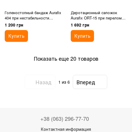
Голеностопный бандаж Aurafix
Деротационный сапожок
404 при нестабильности
Aurafix ORT-15 при переломе
связок
шейки бедра
1 200 грн
1 692 грн
Купить
Купить
Показать еще 20 товаров
Назад
Вперед
1
из 6
+38 (063) 296-77-70
Контактная информация