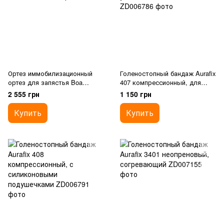
Ортез иммобилизационный
Голеностопный бандаж Aurafix
ортез для запястья Boa
407 компрессионный, для
Thuasne 0356
уменьшения отеков
2 555 грн
1 150 грн
Купить
Купить