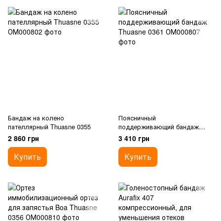
Бандаж на колено
Поясничный
пателлярный Thuasne 0355
поддерживающий бандаж
Thuasne 0361
2 860 грн
3 410 грн
Купить
Купить