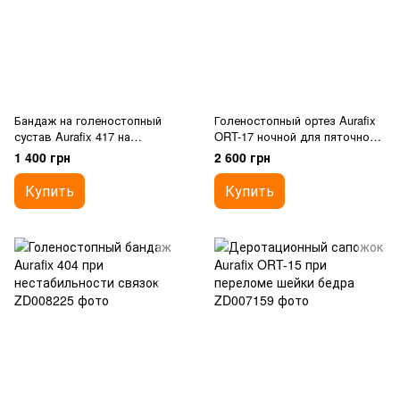
Бандаж на голеностопный
Голеностопный ортез Aurafix
сустав Aurafix 417 на
ORT-17 ночной для пяточной
шнуровке
шпоры
1 400 грн
2 600 грн
Купить
Купить