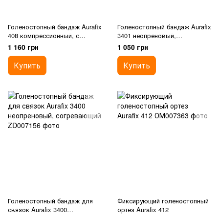
Голеностопный бандаж Aurafix
Голеностопный бандаж Aurafix
408 компрессионный, с
3401 неопреновый,
силиконовыми подушечками
согревающий
1 160 грн
1 050 грн
Купить
Купить
Голеностопный бандаж для
Фиксирующий голеностопный
связок Aurafix 3400
ортез Aurafix 412
неопреновый, согревающий