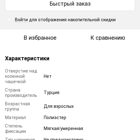
Быстрый заказ
Войти
для отображения накопительной скидки
%
В избранное
К сравнению
Характеристики
Отверстие над
коленной
Нет
чашечкой
Страна
Турция
производитель
Возрастная
Для взрослых
группа
Материал
Полиэстер
Степень
Мягкая/умеренная
фиксации
Тип шарниров
Не предусмотрено