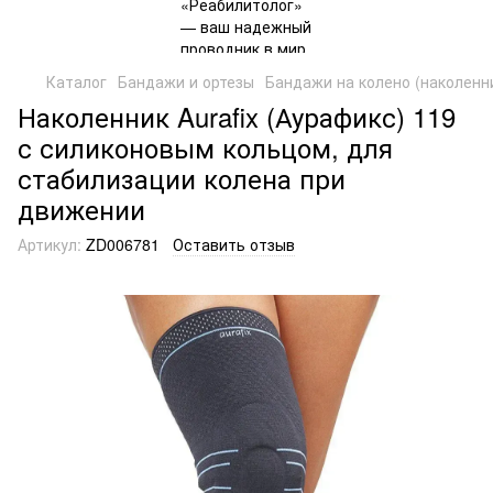
Каталог
Бандажи и ортезы
Бандажи на колено (наколенн
Наколенник Aurafix (Аурафикс) 119
с силиконовым кольцом, для
стабилизации колена при
движении
Артикул:
ZD006781
Оставить отзыв