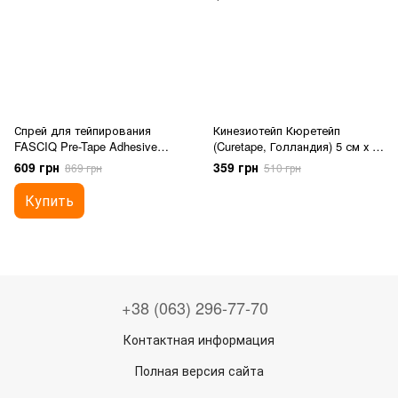
Спрей для тейпирования
Кинезиотейп Кюретейп
FASCIQ Pre-Tape Adhesive
(Curetape, Голландия) 5 см х 5
Spray
м - Оранжевый
609 грн
359 грн
869 грн
510 грн
Купить
+38 (063) 296-77-70
Контактная информация
Полная версия сайта