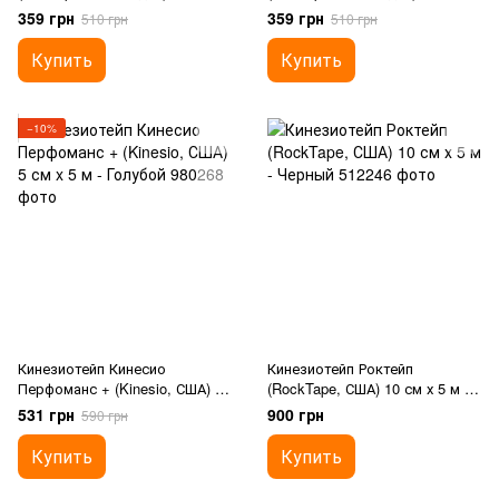
м - Голубой
м - Розовый
359 грн
359 грн
510 грн
510 грн
Купить
Купить
−10%
Кинезиотейп Кинесио
Кинезиотейп Роктейп
Перфоманс + (Kinesio, США) 5
(RockTape, США) 10 см х 5 м -
см x 5 м - Голубой
Черный
531 грн
900 грн
590 грн
Купить
Купить