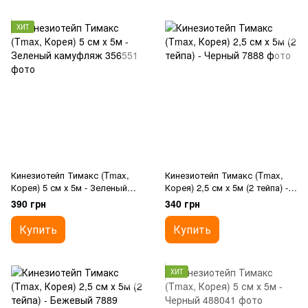
ХИТ
Кинезиотейп Тимакс (Tmax,
Кинезиотейп Тимакс (Tmax,
Корея) 5 см х 5м - Зеленый
Корея) 2,5 см х 5м (2 тейпа) -
камуфляж
Черный
390 грн
340 грн
Купить
Купить
ХИТ