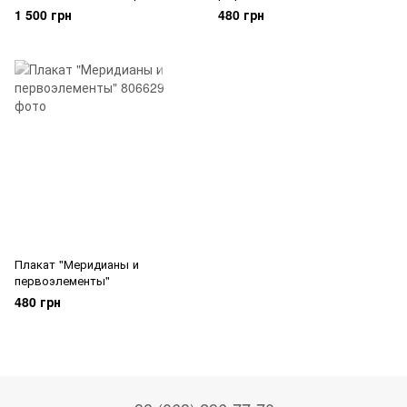
А4
1 500 грн
480 грн
Плакат "Меридианы и
первоэлементы"
480 грн