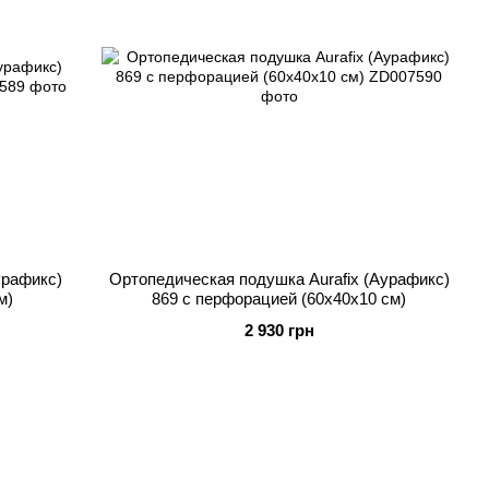
урафикс)
Ортопедическая подушка Aurafix (Аурафикс)
м)
869 с перфорацией (60х40х10 см)
2 930 грн