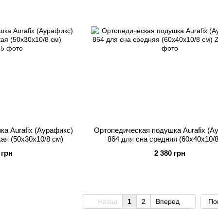
а Aurafix (Аурафикс)
Ортопедическая подушка Aurafix (А
ая (50х30х10/8 см)
864 для сна средняя (60х40х10/8
 грн
2 380 грн
Назад
1
2
Вперед
По