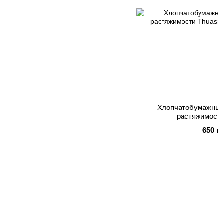
Хлопчатобумажны
растяжимос
650 