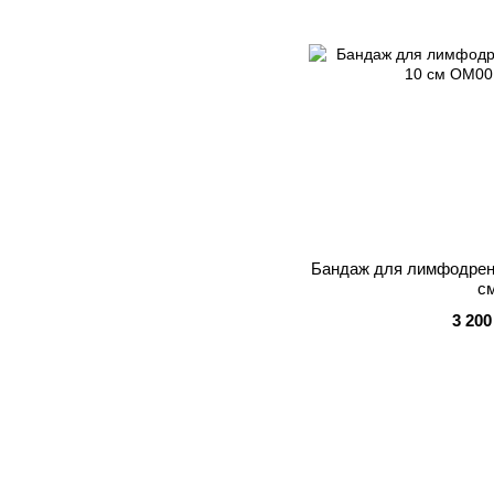
Бандаж для лимфодрена
с
3 200