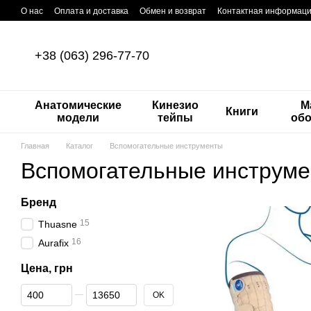
Перейти к основному контенту
О нас
Оплата и доставка
Обмен и возврат
Контактная информац
+38 (063) 296-77-70
Анатомические
Кинезио
М
Книги
модели
тейпы
об
Главная
Каталог
Вспомогательные инструменты
Вспомогательные инструм
Бренд
15
Thuasne
16
Aurafix
Цена, грн
От Цена, грн
До Цена, грн
OK