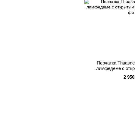
Перчатка Thuasn
лимфедеме с отк
2 950