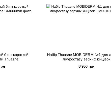
й бинт короткой
Набір Thuasne MOBIDERM №1 для л
ти Thuasne
лімфостазу верхніх кінцівок
грн
8 950 грн