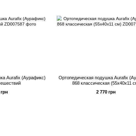
а Aurafix (Аурафикс)
Ортопедическая подушка Aurafix (А
тешествий
868 классическая (55х40х11 с
 грн
2 770 грн