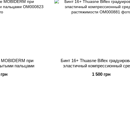
e MOBIDERM при
Бинт 16+ Thuasne Biflex градуиро
рытыми пальцами
эластичный компрессионный ср
растяжимости
 грн
1 500 грн