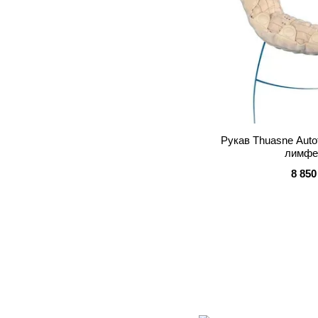
Рукав Thuasne Aut
лимфе
8 850