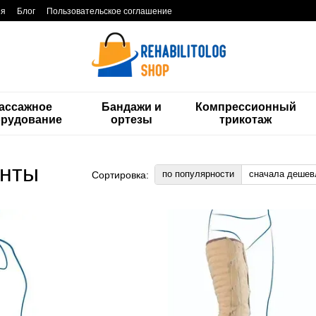
ия
Блог
Пользовательское соглашение
ассажное
Бандажи и
Компрессионный
орудование
ортезы
трикотаж
енты
по популярности
сначала дешев
Сортировка: