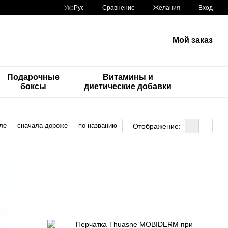
Сравнение
Укр
Рус
Желания
Вход
Мой заказ
Подарочные
Витамины и
боксы
диетические добавки
ле
сначала дороже
по названию
Отображение: