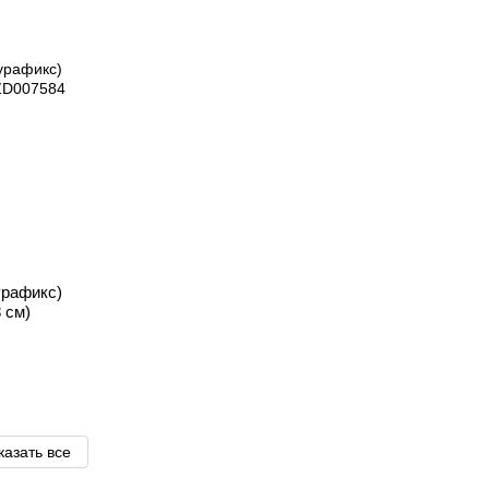
урафикс)
 см)
казать все