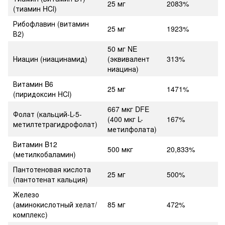
25 мг
2083%
(тиамин HCl)
Рибофлавин (витамин
25 мг
1923%
В2)
50 мг NE
Ниацин (ниацинамид)
(эквивалент
313%
ниацина)
Витамин B6
25 мг
1471%
(пиридоксин HCl)
667 мкг DFE
Фолат (кальций-L-5-
(400 мкг L-
167%
метилтетрагидрофолат)
метилфолата)
Витамин B12
500 мкг
20,833%
(метилкобаламин)
Пантотеновая кислота
25 мг
500%
(пантотенат кальция)
Железо
(аминокислотный хелат/
85 мг
472%
комплекс)