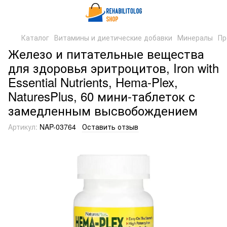
Каталог
Витамины и диетические добавки
Минералы
Пр
Железо и питательные вещества
для здоровья эритроцитов, Iron with
Essential Nutrients, Hema-Plex,
NaturesPlus, 60 мини-таблеток с
замедленным высвобождением
Артикул:
NAP-03764
Оставить отзыв