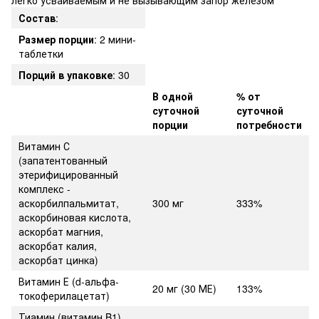
Состав
:
Размер порции
: 2 мини-
таблетки
Порций в упаковке
: 30
В одной
% от
суточной
суточной
порции
потребности
Витамин С
(запатентованный
этерифицированный
комплекс -
аскорбилпальмитат,
300 мг
333%
аскорбиновая кислота,
аскорбат магния,
аскорбат калия,
аскорбат цинка)
Витамин Е (d-альфа-
20 мг (30 МЕ)
133%
токоферилацетат)
Тиамин (витамин B1)