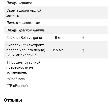
Плоды черники
Семена дикой чёрной
малины
Листья зеленого чая
Плоды красной малины
Свекла (Beta vulgaris)
15 мг
†
Биоперин
***
(экстракт
плодов чёрного перца)
2.5 мг
†
(2,37 мг пиперина)
† Процент суточной
потребности не
установлен.
**OptiZinc®
***BioPerine®
Отзывы