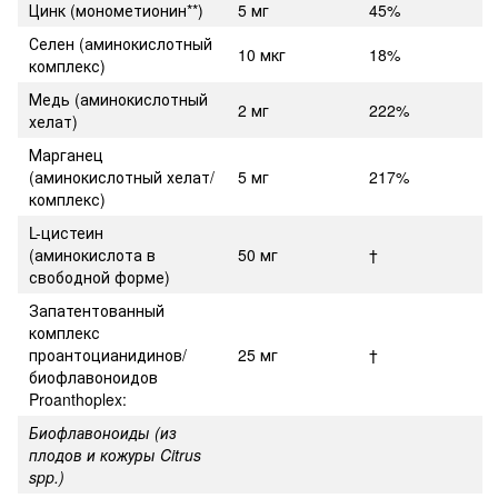
Цинк (монометионин**)
5 мг
45%
Селен (аминокислотный
10 мкг
18%
комплекс)
Медь (аминокислотный
2 мг
222%
хелат)
Марганец
(аминокислотный хелат/
5 мг
217%
комплекс)
L-цистеин
(аминокислота в
50 мг
†
свободной форме)
Запатентованный
комплекс
проантоцианидинов/
25 мг
†
биофлавоноидов
Proanthoplex:
Биофлавоноиды (из
плодов и кожуры Citrus
spp.)