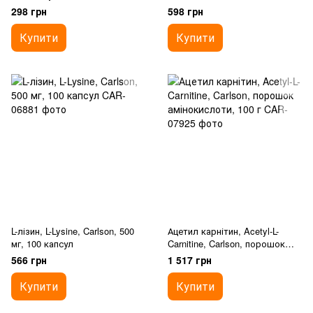
298 грн
598 грн
Купити
Купити
L-лізин, L-Lysine, Carlson, 500
Ацетил карнітин, Acetyl-L-
мг, 100 капсул
Carnitine, Carlson, порошок
амінокислоти, 100 г
566 грн
1 517 грн
Купити
Купити