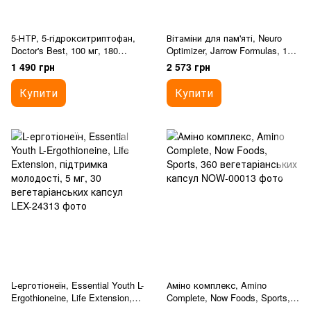
5-НТР, 5-гідрокситриптофан,
Вітаміни для пам'яті, Neuro
Doctor's Best, 100 мг, 180
Optimizer, Jarrow Formulas, 120
веганських капсул
капсул
1 490 грн
2 573 грн
Купити
Купити
L-ерготіонеїн, Essential Youth L-
Аміно комплекс, Amino
Ergothioneine, Life Extension,
Complete, Now Foods, Sports,
підтримка молодості, 5 мг, 30
360 вегетаріанських капсул