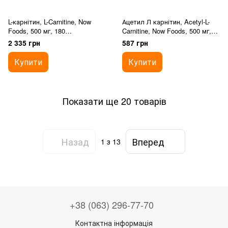
L-карнітин, L-Carnitine, Now
Ацетил Л карнітин, Acetyl-L-
Foods, 500 мг, 180
Carnitine, Now Foods, 500 мг,
вегетаріанських капсул
50 вегетаріанських капсул
2 335 грн
587 грн
Купити
Купити
Показати ще 20 товарів
Назад
Вперед
1
з 13
+38 (063) 296-77-70
Контактна інформація