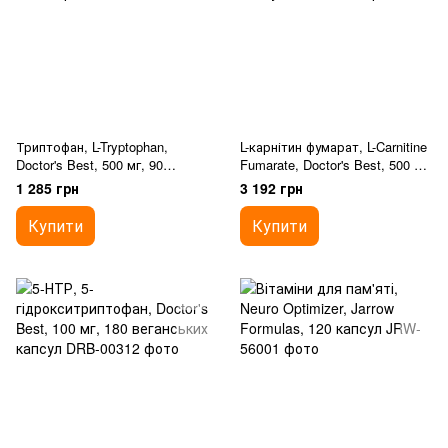
Триптофан, L-Tryptophan,
L-карнітин фумарат, L-Carnitine
Doctor's Best, 500 мг, 90
Fumarate, Doctor's Best, 500 мг,
веганських капсул
180 веганських капсул
1 285 грн
3 192 грн
Купити
Купити