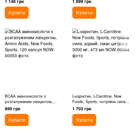
1 148 грн
1 899 грн
вегетаріанських капсул
Купити
Купити
BCAA амінокислоти з
L-карнітин, L-Carnitine, Now
розгалуженим ланцюгом,
Foods, Sports, потрійна сила,
Amino Acids, Now Foods,
рідкий, смак цитрусу, 3000 мг,
899 грн
1 703 грн
Sports, 120 капсул
473 мл
Купити
Купити