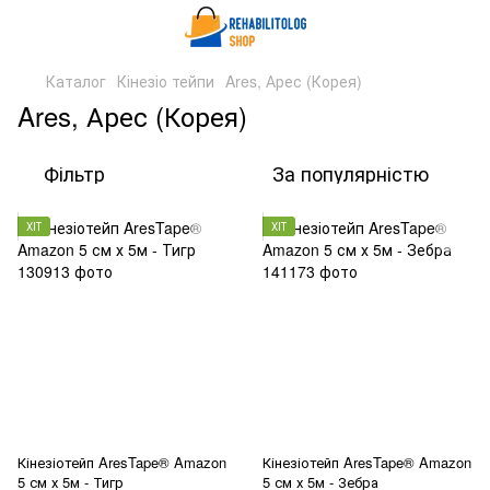
Каталог
Кінезіо тейпи
Ares, Арес (Корея)
Ares, Арес (Корея)
Фільтр
За популярністю
ХІТ
ХІТ
Кінезіотейп AresTape® Amazon
Кінезіотейп AresTape® Amazon
5 см х 5м - Тигр
5 см х 5м - Зебра