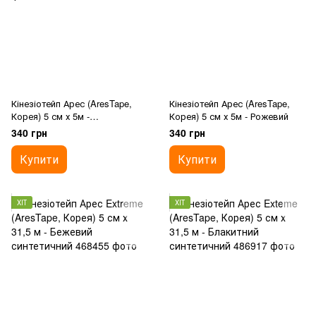
Кінезіотейп Арес (AresTape,
Кінезіотейп Арес (AresTape,
Корея) 5 см х 5м -
Корея) 5 см х 5м - Рожевий
Помаранчевий
340 грн
340 грн
Купити
Купити
ХІТ
ХІТ