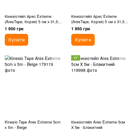
Кінезіотейп Арес Extreme
Кінезіотейп Арес Exteme
(AresTape, Корея) 5 см х 31,5 м
(AresTape, Корея) 5 см х 31,5 м
- Бежевий синтетичний
- Блакитний синтетичний
1 950 грн
1 950 грн
Купити
Купити
ХІТ
Kinesio Tape Ares Extreme 5cm
Кінезіотейп Ares Extreme 5см
x 5m - Beige
Х 5м - Блакитний