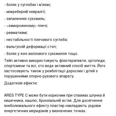
- болях у суглобах і м’язах;
- міжреберній невралгії;
- запаленнях сухожиль;
- «замороженому» плечі;
- ревматизмі;
- нестабільності плечового суглоба;
- вальгусній деформації стоп;
- болях у зоні ахіллового сухожилля тощо.
Тейп активно використовують фізіотерапевти, ортопеди,
спортсмени та всі, хто веде активний спосіб життя. Його
застосовують також у реабілітації дорослих і дітей з
порушеннями опорно-рухового апарату.
Додаткові ефекти:
ARES TYPE C може бути корисним при спазмах шлунка й
кишечника, кашлю, бронхіальній астмі. Для досягнення
знеболювального ефекту пластир накладають уздовж
енергетичних меридіанів у визначених точках.