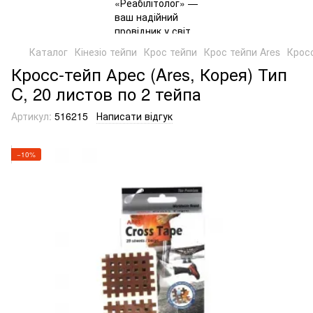
Каталог
Кінезіо тейпи
Крос тейпи
Крос тейпи Ares
Кросс
Кросс-тейп Арес (Ares, Корея) Тип
C, 20 листов по 2 тейпа
Артикул:
516215
Написати відгук
−10%