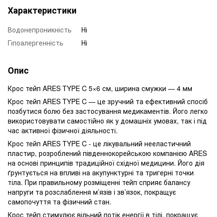
Характеристики
Водонепроникність
Ні
Гіпоалергенність
Ні
Опис
Крос тейп ARES TYPE C 5×6 см, ширина смужки — 4 мм
Крос тейп ARES TYPE C — це зручний та ефективний спосіб
позбутися болю без застосування медикаментів. Його легко
використовувати самостійно як у домашніх умовах, так і під
час активної фізичної діяльності.
Крос тейп ARES TYPE C - ц
е лікувальний нееластичний
пластир, розроблений південнокорейською компанією ARES
на основі принципів традиційної східної медицини. Його дія
ґрунтується на впливі на акупунктурні та тригерні точки
тіла. При правильному розміщенні тейп сприяє балансу
напруги та розслаблення м’язів і зв’язок, покращує
самопочуття та фізичний стан.
Крос тейп стимулює вільний потік енергії в тілі, покращує