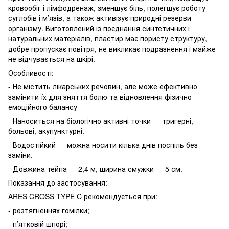
кровообіг і лімфодренаж, зменшує біль, полегшує роботу
суглобів і м’язів, а також активізує природні резерви
організму. Виготовлений із поєднання синтетичних і
натуральних матеріалів, пластир має пористу структуру,
добре пропускає повітря, не викликає подразнення і майже
не відчувається на шкірі.
Особливості:
- Не містить лікарських речовин, але може ефективно
замінити їх для зняття болю та відновлення фізично-
емоційного балансу
- Наноситься на біологічно активні точки — тригерні,
больові, акупунктурні.
- Водостійкий — можна носити кілька днів поспіль без
заміни.
- Довжина тейпа — 2,4 м, ширина смужки — 5 см.
Показання до застосування:
ARES CROSS TYPE C рекомендується при:
- розтягненнях гомілки;
- п’ятковій шпорі;