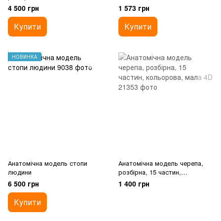
4 500 грн
1 573 грн
Купити
Купити
НОВИНКА
Анатомічна модель стопи
Анатомічна модель черепа,
людини
розбірна, 15 частин,
кольорова, мала 4D
6 500 грн
1 400 грн
Купити