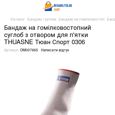
Каталог
Бандажі і ортези
Бандажі на гомілковостоп
Банд
Бандаж на гомілковостопний
суглоб з отвором для п'ятки
THUASNE Тюан Спорт 0306
Артикул:
ОМ007665
Написати відгук