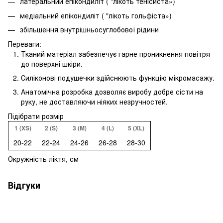
латеральний епікондиліт ( "лікоть тенісиста»)
медіальний епікондиліт ( "лікоть гольфіста»)
збільшення внутрішньосуглобової рідини
Переваги:
Тканий матеріал забезпечує гарне проникнення повітря
до поверхні шкіри.
Силіконові подушечки здійснюють функцію мікромасажу.
Анатомічна розробка дозволяє виробу добре сісти на
руку, не доставляючи ніяких незручностей.
Підібрати розмір
1 (XS)
2 (S)
3 (M)
4 (L)
5 (XL)
20-22
22-24
24-26
26-28
28-30
Окружність ліктя, см
Відгуки