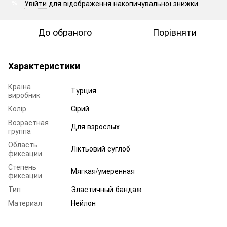
Увійти
для відображення накопичувальної знижки
%
До обраного
Порівняти
Характеристики
Країна
Турция
виробник
Колір
Сірий
Возрастная
Для взрослых
группа
Область
Ліктьовий суглоб
фиксации
Степень
Мягкая/умеренная
фиксации
Тип
Эластичный бандаж
Материал
Нейлон