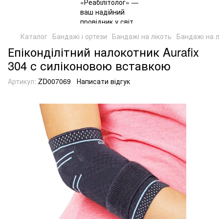
Каталог
Бандажі і ортези
Бандажі на лікоть
Бандажі на л
Епіконділітний налокотник Aurafix
304 с силіконовою вставкою
Артикул:
ZD007069
Написати відгук