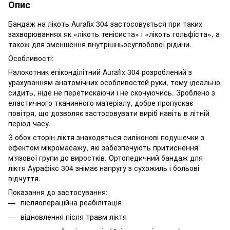
Опис
Бандаж на лікоть Aurafix 304 застосовується при таких
захворюваннях як «лікоть тенісиста» і «лікоть гольфіста», а
також для зменшення внутрішньосуглобової рідини.
Особливості:
Налокотник епіконділітний Aurafix 304 розроблений з
урахуванням анатомічних особливостей руки, тому ідеально
сидить, ніде не перетискаючи і не скочуючись. Зроблено з
еластичного тканинного матеріалу, добре пропускає
повітря, що дозволяє застосовувати виріб навіть в літній
період часу.
З обох сторін ліктя знаходяться силіконові подушечки з
ефектом мікромасажу, які забезпечують притиснення
м'язової групи до виростків. Ортопедичний бандаж для
ліктя Аурафікс 304 знімає напругу з сухожиль і больові
відчуття.
Показання до застосування:
післяопераційна реабілітація
відновлення після травм ліктя