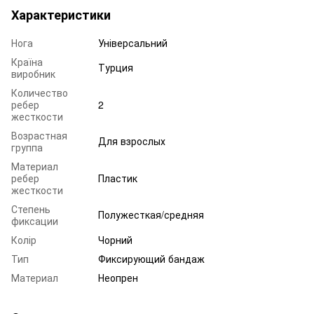
Характеристики
Нога
Універсальний
Країна
Турция
виробник
Количество
ребер
2
жесткости
Возрастная
Для взрослых
группа
Материал
ребер
Пластик
жесткости
Степень
Полужесткая/средняя
фиксации
Колір
Чорний
Тип
Фиксирующий бандаж
Материал
Неопрен