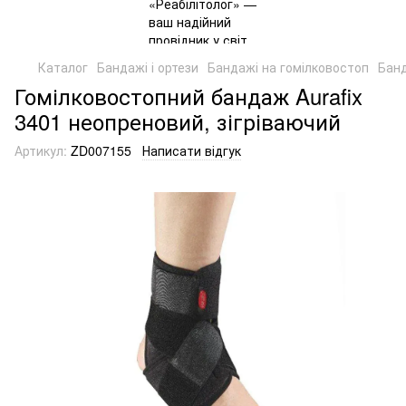
Каталог
Бандажі і ортези
Бандажі на гомілковостоп
Банд
Гомілковостопний бандаж Aurafix
3401 неопреновий, зігріваючий
Артикул:
ZD007155
Написати відгук