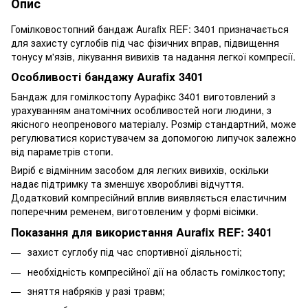
Опис
Гомілковостопний бандаж Aurafix REF: 3401 призначається
для захисту суглобів під час фізичних вправ, підвищення
тонусу м'язів, лікування вивихів та надання легкої компресії.
Особливості бандажу Aurafix 3401
Бандаж для гомілкостопу Аурафікс 3401 виготовлений з
урахуванням анатомічних особливостей ноги людини, з
якісного неопренового матеріалу. Розмір стандартний, може
регулюватися користувачем за допомогою липучок залежно
від параметрів стопи.
Виріб є відмінним засобом для легких вивихів, оскільки
надає підтримку та зменшує хворобливі відчуття.
Додатковий компресійний вплив виявляється еластичним
поперечним ременем, виготовленим у формі вісімки.
Показання для використання Aurafix REF: 3401
захист суглобу під час спортивної діяльності;
необхідність компресійної дії на область гомілкостопу;
зняття набряків у разі травм;