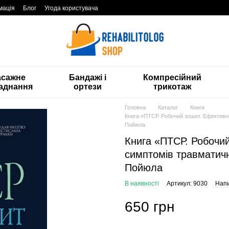
мація
Блог
Угода користувача
асажне
Бандажі і
Компресійний
аднання
ортези
трикотаж
Головна
Каталог
Книги
Книга «ПТСР. Робочий зошит. Ефективні
Пойюла
Книга «ПТСР. Робочи
симптомів травматичн
Пойюла
В наявності
Артикул: 9030
Напи
650 грн