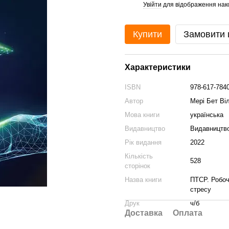
Увійти
для відображення нак
%
Купити
Замовити
Характеристики
ISBN
978-617-7840
Автор
Мері Бет Ві
Мова книги
українська
Видавництво
Видавництво
Рік видання
2022
Кількість
528
сторінок
Назва книги
ПТСР. Робоч
стресу
Друк
ч/б
Доставка
Оплата