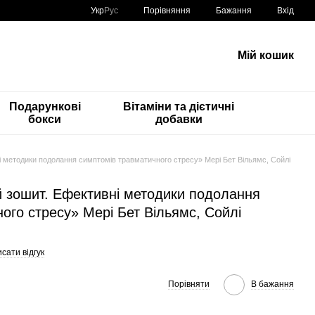
Порівняння
Укр
Рус
Бажання
Вхід
Мій кошик
Подарункові
Вітаміни та дієтичні
бокси
добавки
 методики подолання симптомів травматичного стресу» Мері Бет Вільямс, Сойлі
й зошит. Ефективні методики подолання
ого стресу» Мері Бет Вільямс, Сойлі
сати відгук
Порівняти
В бажання