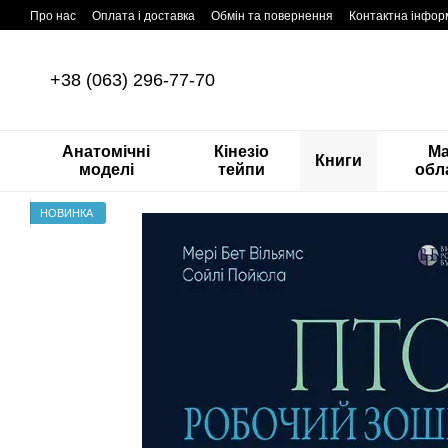
Перейти до основного контенту
Про нас
Оплата і доставка
Обмін та повернення
Контактна інфор
+38 (063) 296-77-70
Анатомічні
Кінезіо
М
Книги
моделі
тейпи
обл
НОВИНКА