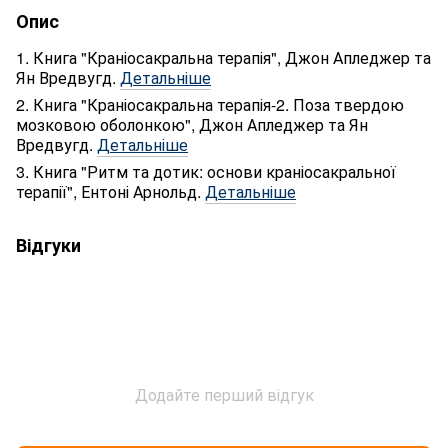
Опис
1. Книга "Краніосакральна терапія", Джон Апледжер та
Ян Вредвугд.
Детальніше
2. Книга "Краніосакральна терапія-2. Поза твердою
мозковою оболонкою", Джон Апледжер та Ян
Вредвугд.
Детальніше
3. Книга "Ритм та дотик: основи краніосакральної
терапії", Ентоні Арнольд.
Детальніше
Відгуки
Додайте перший відгук