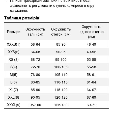
Гачкові трьохрядні застібки по всій висоті боді
дозволяють регулювати ступінь компресії в міру
одужання.
Таблиця розмірів
Окружність
Окружність
Окружність
Розміри
одного стегна
талії (см)
стегон (см)
(см)
XXXS(1)
58-64
85-90
46-49
XXS(2)
64-68
90-95
49-52
XS (3)
68-72
95-100
52-55
S(4)
72-76
100-105
55-58
M(5)
76-80
105-110
58-61
L(6)
80-85
110-115
61-64
XL(7)
85-90
115-120
64-67
XXL(8)
90-95
120-125
67-69
XXXL(9)
95-100
125-130
69-71