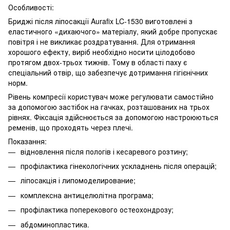
Особливості:
Бриджі після ліпосакції Aurafix LC-1530 виготовлені з
еластичного «дихаючого» матеріалу, який добре пропускає
повітря і не викликає роздратування. Для отримання
хорошого ефекту, виріб необхідно носити цілодобово
протягом двох-трьох тижнів. Тому в області паху є
спеціальний отвір, що забезпечує дотримання гігієнічних
норм.
Рівень компресії користувач може регулювати самостійно
за допомогою застібок на гачках, розташованих на трьох
рівнях. Фіксація здійснюється за допомогою настроюються
ременів, що проходять через плечі.
Показання:
відновлення після пологів і кесаревого розтину;
профілактика гінекологічних ускладнень після операцій;
ліпосакція і липомоделирование;
комплексна антицелюлітна програма;
профілактика поперекового остеохондрозу;
абдоминопластика.