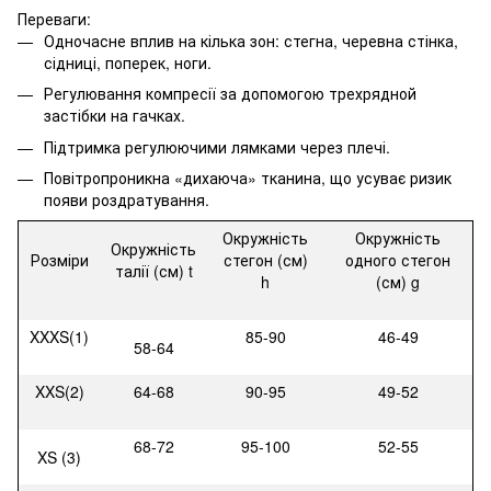
Переваги:
Одночасне вплив на кілька зон: стегна, черевна стінка,
сідниці, поперек, ноги.
Регулювання компресії за допомогою трехрядной
застібки на гачках.
Підтримка регулюючими лямками через плечі.
Повітропроникна «дихаюча» тканина, що усуває ризик
появи роздратування.
Окружність
Окружність
Окружність
Розміри
стегон (см)
одного стегон
талії (см) t
h
(см) g
XXXS(1)
85-90
46-49
58-64
XXS(2)
64-68
90-95
49-52
68-72
95-100
52-55
XS
(3)