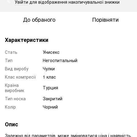
Увійти
для відображення накопичувальної знижки
%
До обраного
Порівняти
Характеристики
Стать
Унисекс
Тип
Негоспитальный
Вид виробу
Чулки
Клас компресії
1 клас
Країна
Турция
виробник
Тип носка
Закритий
Колір
Чорний
Опис
Залежно від параметрів, може змінюватися ціна і наявність.