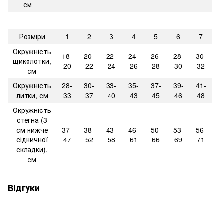
см
Розміри
1
2
3
4
5
6
7
Окружність
18-
20-
22-
24-
26-
28-
30-
щиколотки,
20
22
24
26
28
30
32
см
Окружність
28-
30-
33-
35-
37-
39-
41-
литки, см
33
37
40
43
45
46
48
Окружність
стегна (3
см нижче
37-
38-
43-
46-
50-
53-
56-
сідничної
47
52
58
61
66
69
71
складки),
см
Відгуки