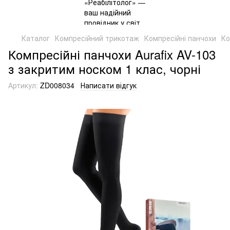
Каталог
Компресійний трикотаж
Компресійні панчохи
Ко
Компресійні панчохи Aurafix AV-103
з закритим носком 1 клас, чорні
Артикул:
ZD008034
Написати відгук