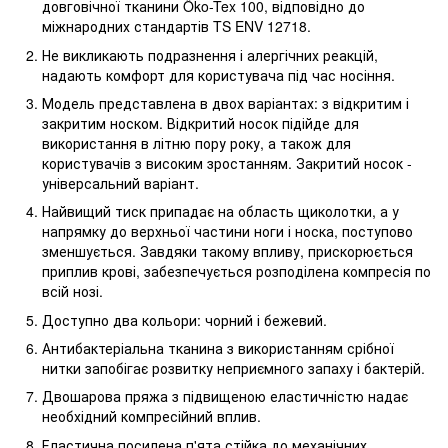
довговічної тканини Öko-Tex 100, відповідно до
міжнародних стандартів TS ENV 12718.
Не викликають подразнення і алергічних реакцій,
надають комфорт для користувача під час носіння.
Модель представлена в двох варіантах: з відкритим і
закритим носком. Відкритий носок підійде для
використання в літню пору року, а також для
користувачів з високим зростанням. Закритий носок -
універсальний варіант.
Найвищий тиск припадає на область щиколотки, а у
напрямку до верхньої частини ноги і носка, поступово
зменшується. Завдяки такому впливу, прискорюється
приплив крові, забезпечується розподілена компресія по
всій нозі.
Доступно два кольори: чорний і бежевий.
Антибактеріальна тканина з використанням срібної
нитки запобігає розвитку неприємного запаху і бактерій.
Двошарова пряжа з підвищеною еластичністю надає
необхідний компресійний вплив.
Еластична посилена п'ята стійка до механічних