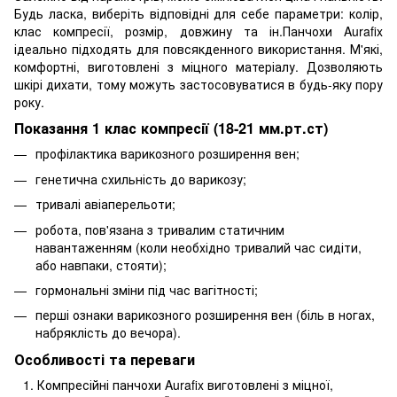
Будь ласка, виберіть відповідні для себе параметри: колір,
клас компресії, розмір, довжину та ін.Панчохи Aurafix
ідеально підходять для повсякденного використання. М'які,
комфортні, виготовлені з міцного матеріалу. Дозволяють
шкірі дихати, тому можуть застосовуватися в будь-яку пору
року.
Показання 1 клас компресії (18-21 мм.рт.ст)
профілактика варикозного розширення вен;
генетична схильність до варикозу;
тривалі авіаперельоти;
робота, пов'язана з тривалим статичним
навантаженням (коли необхідно тривалий час сидіти,
або навпаки, стояти);
гормональні зміни під час вагітності;
перші ознаки варикозного розширення вен (біль в ногах,
набряклість до вечора).
Особливості та переваги
Компресійні панчохи Aurafix виготовлені з міцної,