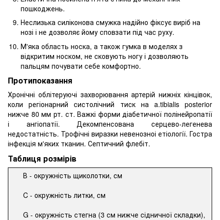
пошкоджень.
Неслизька силіконова смужка надійно фіксує виріб на
нозі і не дозволяє йому сповзати під час руху.
М'яка область носка, а також гумка в моделях з
відкритим носком, не сковують ногу і дозволяють
пальцям почувати себе комфортно.
Протипоказання
Хронічні облітеруючі захворювання артерій нижніх кінцівок,
коли регіонарний систолічний тиск на a.tibialis posterior
нижче 80 мм рт. ст. Важкі форми діабетичної полінейропатії
і ангіопатії. Декомпенсована серцево-легенева
недостатність. Трофічні виразки невенозноі етіології. Гостра
інфекція м'яких тканин. Септичний флебіт.
Таблиця розмірів
В - окружність щиколотки, см
C - окружність литки, см
G - окружність стегна (3 см нижче сідничної складки),