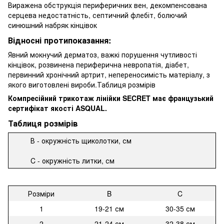
Виражена обструкція периферичних вен, декомпенсована
серцева недостатність, септичний флебіт, болючий
синюшний набряк кінцівок
Відносні протипоказання:
Явний мокнучий дерматоз, важкі порушення чутливості
кінцівок, розвинена периферична невропатія, діабет,
первинний хронічний артрит, непереносимість матеріалу, з
якого виготовлені вироби.Таблиця розмірів
Компресійний трикотаж лінійки SECRET має французький
сертифікат якості ASQUAL.
Таблиця розмірів
В - окружність щиколотки, см
C - окружність литки, см
Розміри
B
C
1
19-21 см
30-35 см
2
21-24 см
32-38 см