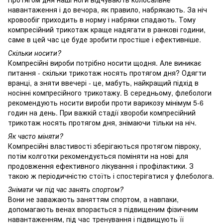
навантаження і до вечора, як правило, набрякають. За ніч
кровообіг приходить в норму і набряки спадають. Тому
компресійний трикотаж краще надягати в ранкові години,
саме в цей час це буде зробити простіше і ефективніше.
Скільки носити?
Компресійні вироби потрібно носити щодня. Але виникає
питання - скільки трикотаж носять протягом дня? Одягти
вранці, а зняти ввечері - це, мабуть, найкращий підхід в
носінні компресійного трикотажу. В середньому, флебологи
рекомендують носити вироби проти варикозу мінімум 5-6
годин на день. При важкій стадії хвороби компресійний
трикотаж носять протягом дня, знімаючи тільки на ніч.
Як часто міняти?
Компресійні властивості зберігаються протягом півроку,
потім колготки рекомендується поміняти на нові для
продовження ефективного лікування і профілактики. З
такою ж періодичністю стоїть і спостерігатися у флеболога.
Знімати чи під час занять спортом?
Вони не заважають заняттям спортом, а навпаки,
допомагають венах впорається з підвищеним фізичним
навантаженням, під час тренування і підвищують її