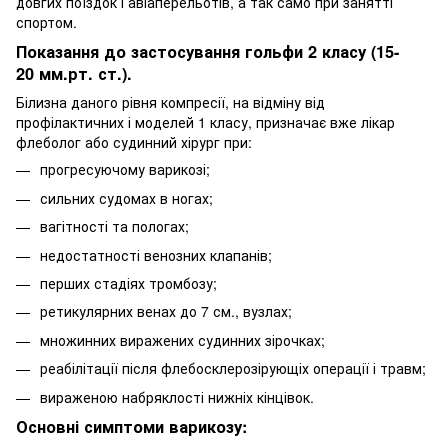
довгих поїздок і авіаперельотів, а так само при занятті
спортом.
Показання до застосування гольфи 2 класу (15-
20 мм.рт. ст.).
Білизна даного рівня компресії, на відміну від
профілактичних і моделей 1 класу, призначає вже лікар
флеболог або судинний хірург при:
прогресуючому варикозі;
сильних судомах в ногах;
вагітності та пологах;
недостатності венозних клапанів;
перших стадіях тромбозу;
ретикулярних венах до 7 см., вузлах;
множинних виражених судинних зірочках;
реабілітації після флебосклерозірующіх операції і травм;
вираженою набряклості нижніх кінцівок.
Основні симптоми варикозу: