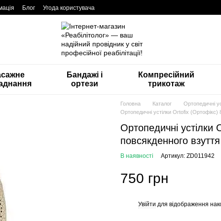
мація
Блог
Угода користувача
асажне
Бандажі і
Компресійний
аднання
ортези
трикотаж
Головна
Каталог
Ортопедичні ус
Ортопедичні устілки Ortofix (Ортофікс)
Ортопедичні устілки O
повсякденного взуття
В наявності
Артикул: ZD011942
750 грн
Увійти
для відображення нак
%