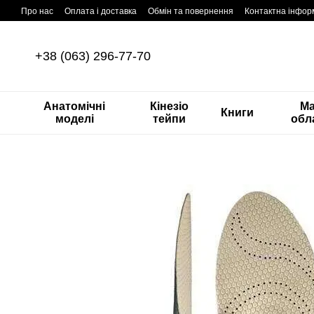
Перейти до основного контенту
Про нас
Оплата і доставка
Обмін та повернення
Контактна інфор
+38 (063) 296-77-70
Анатомічні
Кінезіо
М
Книги
моделі
тейпи
обл