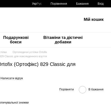
Порівняння
Укр
Рус
Бажання
Вхід
Мій кошик
Подарункові
Вітаміни та дієтичні
бокси
добавки
тілки
Ортопедичні устілки Ortofix
 829 Classic для повсякденного взуття
rtofix (Ортофікс) 829 Classic для
Написати відгук
Порівняти
В бажання
опичувальної знижки