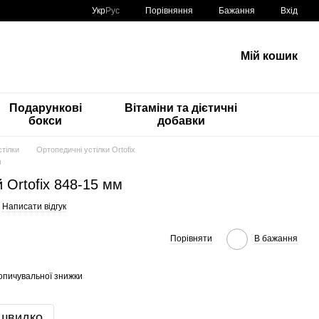
Порівняння
Укр
Рус
Бажання
Вхід
Мій кошик
Подарункові
Вітаміни та дієтичні
бокси
добавки
тілки
Ортопедичні устілки Ortofix
м
 Ortofix 848-15 мм
Написати відгук
Порівняти
В бажання
опичувальної знижки
 швидко