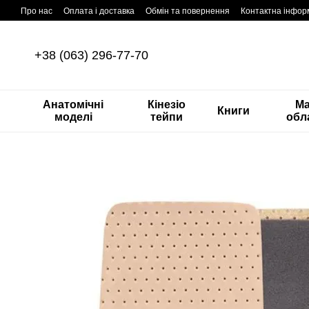
Перейти до основного контенту
Про нас
Оплата і доставка
Обмін та повернення
Контактна інфор
+38 (063) 296-77-70
Анатомічні
Кінезіо
М
Книги
моделі
тейпи
обл