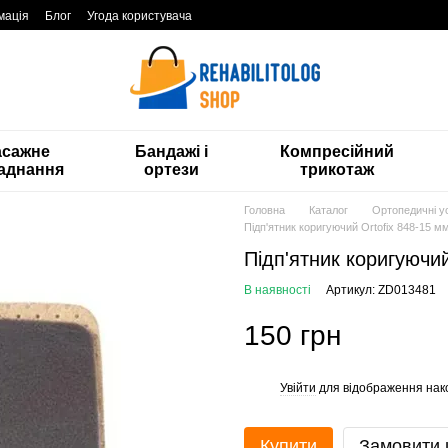
мація
Блог
Угода користувача
асажне
Бандажі і
Компресійний
аднання
ортези
трикотаж
Головна
Каталог
Ортопедичні ус
Підп'ятник коригуючий Ortofix 848-15 м
Підп'ятник коригуючий
В наявності
Артикул: ZD013481
150 грн
Увійти
для відображення нак
%
Купити
Замовити